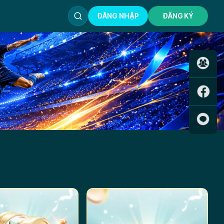
ĐĂNG NHẬP
ĐĂNG KÝ