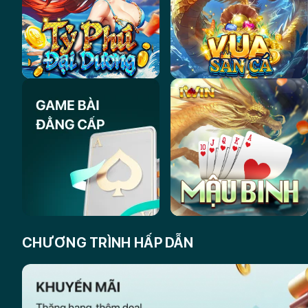
CHƯƠNG TRÌNH HẤP DẪN