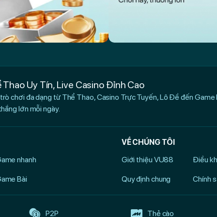
Thao Uy Tín, Live Casino Đỉnh Cao
trò chơi đa dạng từ Thể Thao, Casino Trực Tuyến, Lô Đề đến Game Bà
thắng lớn mỗi ngày.
VỀ CHÚNG TÔI
ame nhanh
Giới thiệu VU88
Điều kh
ame Bài
Quy định chung
Chính 
P2P
Thẻ cào